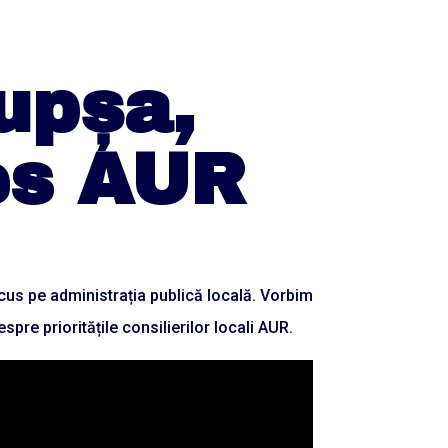
Cupșa,
les AUR
cus pe administrația publică locală. Vorbim
spre prioritățile consilierilor locali AUR.